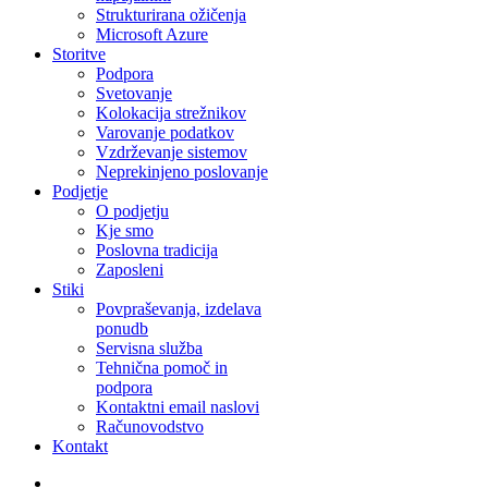
Strukturirana ožičenja
Microsoft Azure
Storitve
Podpora
Svetovanje
Kolokacija strežnikov
Varovanje podatkov
Vzdrževanje sistemov
Neprekinjeno poslovanje
Podjetje
O podjetju
Kje smo
Poslovna tradicija
Zaposleni
Stiki
Povpraševanja, izdelava
ponudb
Servisna služba
Tehnična pomoč in
podpora
Kontaktni email naslovi
Računovodstvo
Kontakt