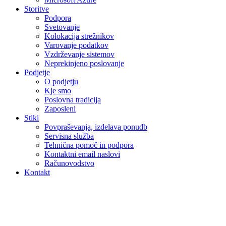
Storitve
Podpora
Svetovanje
Kolokacija strežnikov
Varovanje podatkov
Vzdrževanje sistemov
Neprekinjeno poslovanje
Podjetje
O podjetju
Kje smo
Poslovna tradicija
Zaposleni
Stiki
Povpraševanja, izdelava ponudb
Servisna služba
Tehnična pomoč in podpora
Kontaktni email naslovi
Računovodstvo
Kontakt