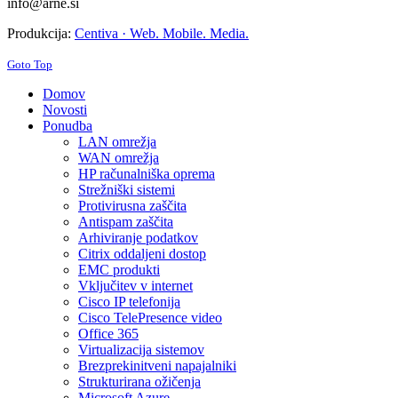
info@arne.si
Produkcija:
Centiva · Web. Mobile. Media.
Goto Top
Domov
Novosti
Ponudba
LAN omrežja
WAN omrežja
HP računalniška oprema
Strežniški sistemi
Protivirusna zaščita
Antispam zaščita
Arhiviranje podatkov
Citrix oddaljeni dostop
EMC produkti
Vključitev v internet
Cisco IP telefonija
Cisco TelePresence video
Office 365
Virtualizacija sistemov
Brezprekinitveni napajalniki
Strukturirana ožičenja
Microsoft Azure