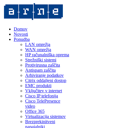
Domov
Novosti
Ponudba
LAN omrežja
WAN omrežja
HP računalniška oprema
Strežniški sistemi
Protivirusna zaščita
Antispam zaščita
Arhiviranje podatkov
Citrix oddaljeni dostop
EMC produkti
Vključitev v internet
Cisco IP telefonija
Cisco TelePresence
video
Office 365
Virtualizacija sistemov
Brezprekinitveni
napajalniki