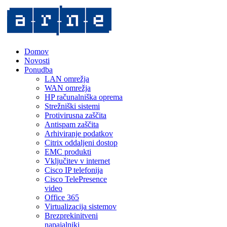
Domov
Novosti
Ponudba
LAN omrežja
WAN omrežja
HP računalniška oprema
Strežniški sistemi
Protivirusna zaščita
Antispam zaščita
Arhiviranje podatkov
Citrix oddaljeni dostop
EMC produkti
Vključitev v internet
Cisco IP telefonija
Cisco TelePresence
video
Office 365
Virtualizacija sistemov
Brezprekinitveni
napajalniki