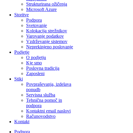
Strukturirana ožičenja
Microsoft Azure
Storitve
Podpora
Svetovanje
Kolokacija strežnikov
Varovanje podatkov
Vzdrževanje sistemov
Neprekinjeno poslovanje
Podjetje
O podjetju
Kje smo
Poslovna tradicija
Zaposleni
Stiki
Povpraševanja, izdelava
ponudb
Servisna služba
Tehnična pomoč in
podpora
Kontaktni email naslovi
Računovodstvo
Kontakt
Podpora