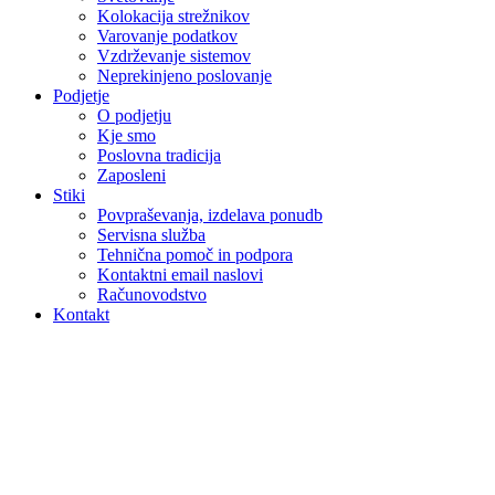
Kolokacija strežnikov
Varovanje podatkov
Vzdrževanje sistemov
Neprekinjeno poslovanje
Podjetje
O podjetju
Kje smo
Poslovna tradicija
Zaposleni
Stiki
Povpraševanja, izdelava ponudb
Servisna služba
Tehnična pomoč in podpora
Kontaktni email naslovi
Računovodstvo
Kontakt