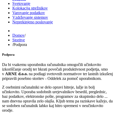
Svetovanje
Kolokacija strežnikov
Varovanje podatkov
Vzdrževanje sistemov
Neprekinjeno poslovanje
Domov
/
Storitve
/
Podpora
Podpora
Da bi vsakemu uporabniku računalnika omogočili učinkovito
izkoriščanje orodij ter hkrati povečali produktivnost podjetja, smo
v
ARNE d.o.o.
na podlagi svetovnih normativov ter lastnih izkušenj
pripravili posebno storitev - Oddelek za pomoč uporabnikom.
Z osebnimi računalniki se delo opravi hitreje, lažje in bolj
učinkovito. Uporaba sodobnih urejevalnikov besedil, preglednic,
baz podatkov, elektronske pošte, programov za skupinsko delo ...
nam dnevna opravila zelo olajša. Kljub temu pa raziskave kažejo, da
se sodoben računalnik lahko kaj hitro spremeni v neučinkovito
orodje.