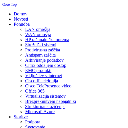
Goto Top
Domov
Novosti
Ponudba
LAN omrežja
WAN omrežja
HP računalniška oprema
Strežniški sistemi
Protivirusna zaščita
Antispam zaščita
Arhiviranje podatkov
Citrix oddaljeni dostop
EMC produkti
Vključitev v internet
Cisco IP telefonija
Cisco TelePresence video
Office 365
Virtualizacija sistemov
Brezprekinitveni napajalniki
Strukturirana ožičenja
Microsoft Azure
Storitve
Podpora
Svetovanje