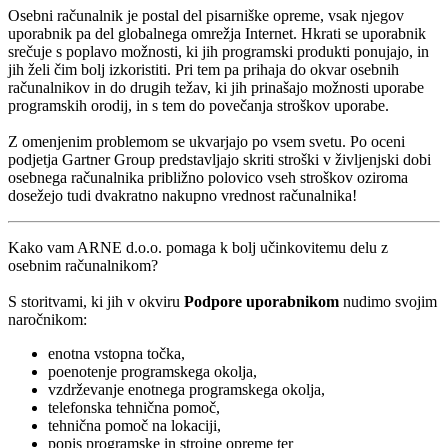
Osebni računalnik je postal del pisarniške opreme, vsak njegov
uporabnik pa del globalnega omrežja Internet. Hkrati se uporabnik
srečuje s poplavo možnosti, ki jih programski produkti ponujajo, in
jih želi čim bolj izkoristiti. Pri tem pa prihaja do okvar osebnih
računalnikov in do drugih težav, ki jih prinašajo možnosti uporabe
programskih orodij, in s tem do povečanja stroškov uporabe.
Z omenjenim problemom se ukvarjajo po vsem svetu. Po oceni
podjetja Gartner Group predstavljajo skriti stroški v življenjski dobi
osebnega računalnika približno polovico vseh stroškov oziroma
dosežejo tudi dvakratno nakupno vrednost računalnika!
Kako vam ARNE d.o.o. pomaga k bolj učinkovitemu delu z
osebnim računalnikom?
S storitvami, ki jih v okviru
Podpore uporabnikom
nudimo svojim
naročnikom:
enotna vstopna točka,
poenotenje programskega okolja,
vzdrževanje enotnega programskega okolja,
telefonska tehnična pomoč,
tehnična pomoč na lokaciji,
popis programske in strojne opreme ter