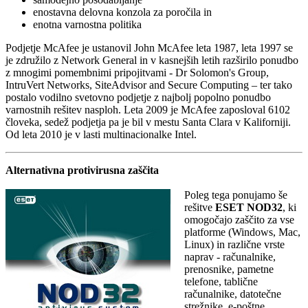
enostavna delovna konzola za poročila in
enotna varnostna politika
Podjetje McAfee je ustanovil John McAfee leta 1987, leta 1997 se
je združilo z Network General in v kasnejših letih razširilo ponudbo
z mnogimi pomembnimi pripojitvami - Dr Solomon's Group,
IntruVert Networks, SiteAdvisor and Secure Computing – ter tako
postalo vodilno svetovno podjetje z najbolj popolno ponudbo
varnostnih rešitev nasploh. Leta 2009 je McAfee zaposloval 6102
človeka, sedež podjetja pa je bil v mestu Santa Clara v Kaliforniji.
Od leta 2010 je v lasti multinacionalke Intel.
Alternativna protivirusna zaščita
Poleg tega ponujamo še
rešitve
ESET NOD32
, ki
omogočajo zaščito za vse
platforme (Windows, Mac,
Linux) in različne vrste
naprav - računalnike,
prenosnike, pametne
telefone, tablične
računalnike, datotečne
strežnike, e-poštne