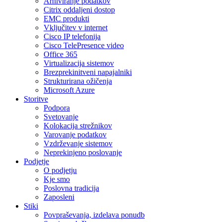
Arhiviranje podatkov
Citrix oddaljeni dostop
EMC produkti
Vključitev v internet
Cisco IP telefonija
Cisco TelePresence video
Office 365
Virtualizacija sistemov
Brezprekinitveni napajalniki
Strukturirana ožičenja
Microsoft Azure
Storitve
Podpora
Svetovanje
Kolokacija strežnikov
Varovanje podatkov
Vzdrževanje sistemov
Neprekinjeno poslovanje
Podjetje
O podjetju
Kje smo
Poslovna tradicija
Zaposleni
Stiki
Povpraševanja, izdelava ponudb