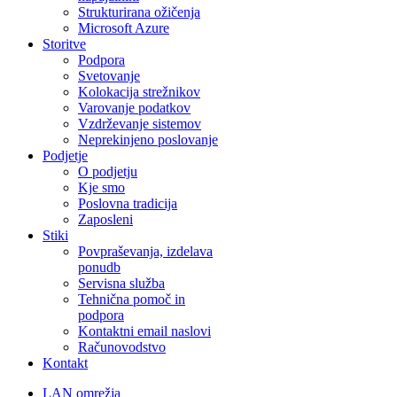
Strukturirana ožičenja
Microsoft Azure
Storitve
Podpora
Svetovanje
Kolokacija strežnikov
Varovanje podatkov
Vzdrževanje sistemov
Neprekinjeno poslovanje
Podjetje
O podjetju
Kje smo
Poslovna tradicija
Zaposleni
Stiki
Povpraševanja, izdelava
ponudb
Servisna služba
Tehnična pomoč in
podpora
Kontaktni email naslovi
Računovodstvo
Kontakt
LAN omrežja