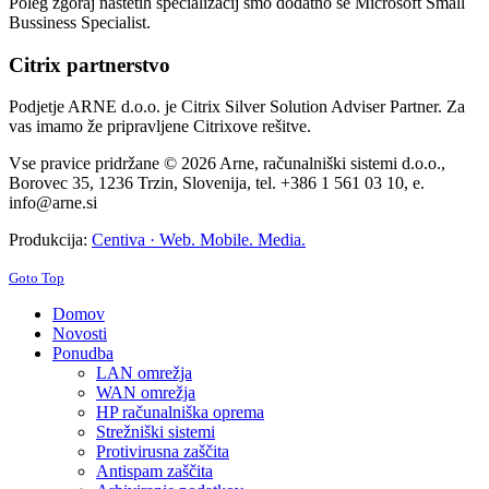
Poleg zgoraj naštetih specializacij smo dodatno še Microsoft Small
Bussiness Specialist.
Citrix partnerstvo
Podjetje ARNE d.o.o. je Citrix Silver Solution Adviser Partner. Za
vas imamo že pripravljene Citrixove rešitve.
Vse pravice pridržane © 2026 Arne, računalniški sistemi d.o.o.,
Borovec 35, 1236 Trzin, Slovenija, tel. +386 1 561 03 10, e.
info@arne.si
Produkcija:
Centiva · Web. Mobile. Media.
Goto Top
Domov
Novosti
Ponudba
LAN omrežja
WAN omrežja
HP računalniška oprema
Strežniški sistemi
Protivirusna zaščita
Antispam zaščita