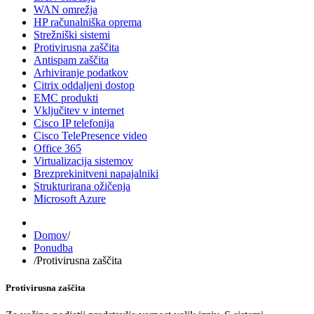
WAN omrežja
HP računalniška oprema
Strežniški sistemi
Protivirusna zaščita
Antispam zaščita
Arhiviranje podatkov
Citrix oddaljeni dostop
EMC produkti
Vključitev v internet
Cisco IP telefonija
Cisco TelePresence video
Office 365
Virtualizacija sistemov
Brezprekinitveni napajalniki
Strukturirana ožičenja
Microsoft Azure
Domov
/
Ponudba
/
Protivirusna zaščita
Protivirusna zaščita