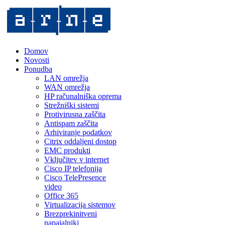
Domov
Novosti
Ponudba
LAN omrežja
WAN omrežja
HP računalniška oprema
Strežniški sistemi
Protivirusna zaščita
Antispam zaščita
Arhiviranje podatkov
Citrix oddaljeni dostop
EMC produkti
Vključitev v internet
Cisco IP telefonija
Cisco TelePresence
video
Office 365
Virtualizacija sistemov
Brezprekinitveni
napajalniki