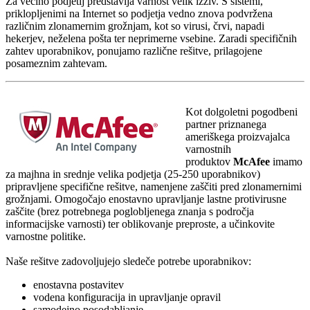
Za večino podjetij predstavlja varnost velik izziv. S sistemi,
priklopljenimi na Internet so podjetja vedno znova podvržena
različnim zlonamernim grožnjam, kot so virusi, črvi, napadi
hekerjev, neželena pošta ter neprimerne vsebine. Zaradi specifičnih
zahtev uporabnikov, ponujamo različne rešitve, prilagojene
posameznim zahtevam.
Kot dolgoletni pogodbeni
partner priznanega
ameriškega proizvajalca
varnostnih
produktov
McAfee
imamo
za majhna in srednje velika podjetja (25-250 uporabnikov)
pripravljene specifične rešitve, namenjene zaščiti pred zlonamernimi
grožnjami. Omogočajo enostavno upravljanje lastne protivirusne
zaščite (brez potrebnega poglobljenega znanja s področja
informacijske varnosti) ter oblikovanje preproste, a učinkovite
varnostne politike.
Naše rešitve zadovoljujejo sledeče potrebe uporabnikov:
enostavna postavitev
vodena konfiguracija in upravljanje opravil
samodejno posodabljanje