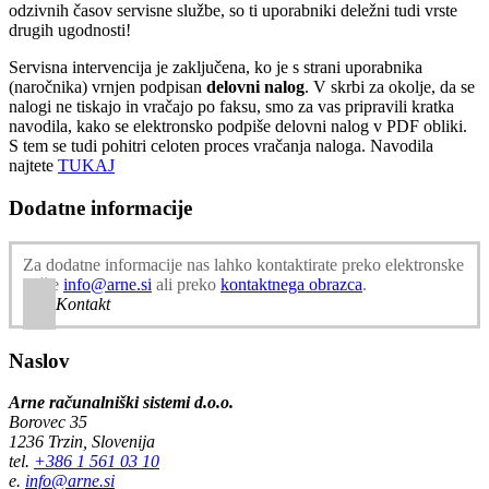
odzivnih časov servisne službe, so ti uporabniki deležni tudi vrste
drugih ugodnosti!
Servisna intervencija je zaključena, ko je s strani uporabnika
(naročnika) vrnjen podpisan
delovni nalog
. V skrbi za okolje, da se
nalogi ne tiskajo in vračajo po faksu, smo za vas pripravili kratka
navodila, kako se elektronsko podpiše delovni nalog v PDF obliki.
S tem se tudi pohitri celoten proces vračanja naloga. Navodila
najtete
TUKAJ
Dodatne informacije
Za dodatne informacije nas lahko kontaktirate preko elektronske
pošte
info@arne.si
ali preko
kontaktnega obrazca
.
Kontakt
Naslov
Arne računalniški sistemi d.o.o.
Borovec 35
1236 Trzin, Slovenija
tel.
+386 1 561 03 10
e.
info@arne.si