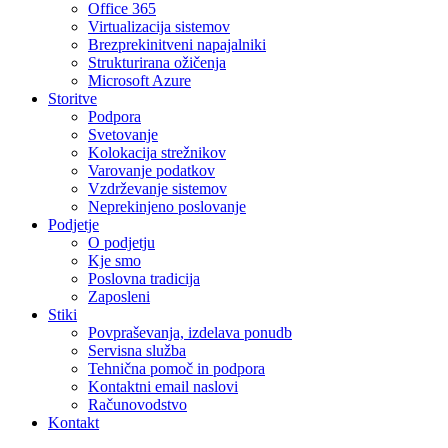
Office 365
Virtualizacija sistemov
Brezprekinitveni napajalniki
Strukturirana ožičenja
Microsoft Azure
Storitve
Podpora
Svetovanje
Kolokacija strežnikov
Varovanje podatkov
Vzdrževanje sistemov
Neprekinjeno poslovanje
Podjetje
O podjetju
Kje smo
Poslovna tradicija
Zaposleni
Stiki
Povpraševanja, izdelava ponudb
Servisna služba
Tehnična pomoč in podpora
Kontaktni email naslovi
Računovodstvo
Kontakt