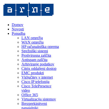
Domov
Novosti
Ponudba
LAN omrežja
WAN omrežja
HP računalniška oprema
Strežniški sistemi
Protivirusna zaščita
Antispam zaščita
Arhiviranje podatkov
Citrix oddaljeni dostop
EMC produkti
Vključitev v internet
Cisco IP telefonija
Cisco TelePresence
video
Office 365
Virtualizacija sistemov
Brezprekinitveni
napajalniki