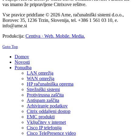
vas imamo že pripravljene Citrixove rešitve.
Vse pravice pridržane © 2026 Arne, računalniški sistemi d.o.o.,
Borovec 35, 1236 Trzin, Slovenija, tel. +386 1 561 03 10, e.
info@arne.si
Produkcija:
Centiva · Web. Mobile. Media.
Goto Top
Domov
Novosti
Ponudba
LAN omrežja
WAN omrežja
HP računalniška oprema
Strežniški sistemi
Protivirusna zaščita
Antispam zaščita
Arhiviranje podatkov
Citrix oddaljeni dostop
EMC produkti
Vključitev v internet
Cisco IP telefonija
Cisco TelePresence video