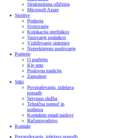
Strukturirana ožičenja
Microsoft Azure
Storitve
Podpora
Svetovanje
Kolokacija strežnikov
Varovanje podatkov
Vzdrževanje sistemov
Neprekinjeno poslovanje
Podjetje
O podjetju
Kje smo
Poslovna tradicija
Zaposleni
Stiki
Povpraševanja, izdelava
ponudb
Servisna služba
Tehnična pomoč in
podpora
Kontaktni email naslovi
Računovodstvo
Kontakt
Povpraševanja, izdelava ponudb