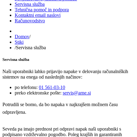
Servisna služba
Tehnična pomoč in podpora
Kontaktni email naslovi
Računovodstvo
Domov
/
Stiki
/
Servisna služba
Servisna služba
Naši uporabniki lahko prijavijo napake v delovanju računalniških
sistemov na enega od naslednjih načinov:
po telefonu:
01 561-03-10
preko elektronske pošte:
servis@arne.si
Potrudili se bomo, da bo napaka v najkrajšem možnem času
odpravljena.
Seveda pa imajo prednost pri odpravi napak naši uporabniki s
podpisano vzdrževalno pogodbo. Poleg krajših in garantiranih