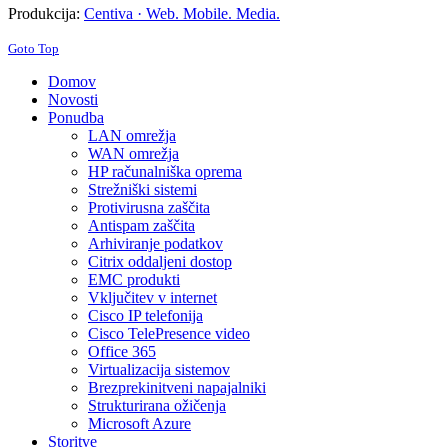
Produkcija:
Centiva · Web. Mobile. Media.
Goto Top
Domov
Novosti
Ponudba
LAN omrežja
WAN omrežja
HP računalniška oprema
Strežniški sistemi
Protivirusna zaščita
Antispam zaščita
Arhiviranje podatkov
Citrix oddaljeni dostop
EMC produkti
Vključitev v internet
Cisco IP telefonija
Cisco TelePresence video
Office 365
Virtualizacija sistemov
Brezprekinitveni napajalniki
Strukturirana ožičenja
Microsoft Azure
Storitve