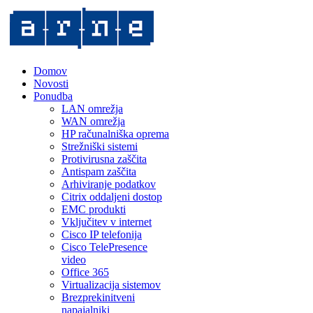
Domov
Novosti
Ponudba
LAN omrežja
WAN omrežja
HP računalniška oprema
Strežniški sistemi
Protivirusna zaščita
Antispam zaščita
Arhiviranje podatkov
Citrix oddaljeni dostop
EMC produkti
Vključitev v internet
Cisco IP telefonija
Cisco TelePresence
video
Office 365
Virtualizacija sistemov
Brezprekinitveni
napajalniki