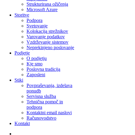
Strukturirana ožičenja
Microsoft Azure
Storitve
Podpora
Svetovanje
Kolokacija strežnikov
Varovanje podatkov
Vzdrževanje sistemov
Neprekinjeno poslovanje
Podjetje
O podjetju
Kje smo
Poslovna tradicija
Zaposleni
Stiki
Povpraševanja, izdelava
ponudb
Servisna služba
Tehnična pomoč in
podpora
Kontaktni email naslovi
Računovodstvo
Kontakt