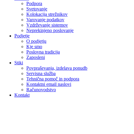
Podpora
Svetovanje
Kolokacija strežnikov
Varovanje podatkov
Vzdrževanje sistemov
Neprekinjeno poslovanje
Podjetje
O podjetju
Kje smo
Poslovna tradicija
Zaposleni
Stiki
Povpraševanja, izdelava ponudb
Servisna služba
Tehnična pomoč in podpora
Kontaktni email naslovi
Računovodstvo
Kontakt