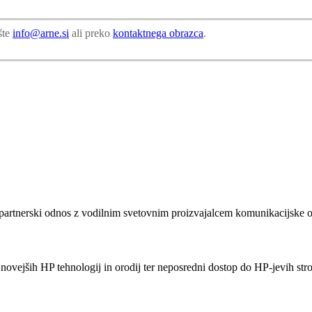
šte
info@arne.si
ali preko
kontaktnega obrazca
.
e partnerski odnos z vodilnim svetovnim proizvajalcem komunikacijske
vejših HP tehnologij in orodij ter neposredni dostop do HP-jevih str