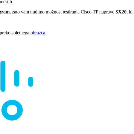
mestih.
ogram
, zato vam nudimo možnost testiranja Cisco TP naprave
SX20
, k
 preko spletnega
obrazca
.