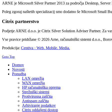
ARNE je Microsoft Silver Partner 2013 za področja Desktop, Server 
Poleg zgoraj naštetih specializacij smo dodatno še Microsoft Small Bus
Citrix partnerstvo
Podjetje ARNE d.o.o. je Citrix Silver Solution Adviser Partner. Za va
Vse pravice pridržane © 2026 Arne, računalniški sistemi d.o.o., Borov
Produkcija:
Centiva · Web. Mobile. Media.
Goto Top
Domov
Novosti
Ponudba
LAN omrežja
WAN omrežja
HP računalniška oprema
Strežniški sistemi
Protivirusna zaščita
Antispam zaščita
Arhiviranje podatkov
Citrix oddaljeni dostop