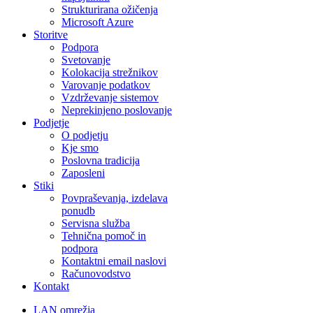
Strukturirana ožičenja
Microsoft Azure
Storitve
Podpora
Svetovanje
Kolokacija strežnikov
Varovanje podatkov
Vzdrževanje sistemov
Neprekinjeno poslovanje
Podjetje
O podjetju
Kje smo
Poslovna tradicija
Zaposleni
Stiki
Povpraševanja, izdelava
ponudb
Servisna služba
Tehnična pomoč in
podpora
Kontaktni email naslovi
Računovodstvo
Kontakt
LAN omrežja