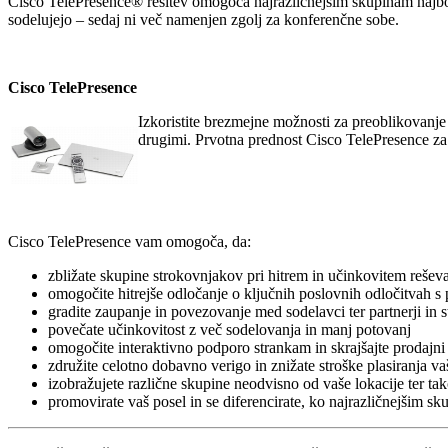
Cisco TelePresence® rešitev omogoča najrazličnejšim skupinam najbolj
sodelujejo – sedaj ni več namenjen zgolj za konferenčne sobe.
Cisco TelePresence
Izkoristite brezmejne možnosti za preoblikovanje 
drugimi. Prvotna prednost Cisco TelePresence za 
Cisco TelePresence vam omogoča, da:
zbližate skupine strokovnjakov pri hitrem in učinkovitem rešev
omogočite hitrejše odločanje o ključnih poslovnih odločitvah 
gradite zaupanje in povezovanje med sodelavci ter partnerji in 
povečate učinkovitost z več sodelovanja in manj potovanj
omogočite interaktivno podporo strankam in skrajšajte prodajni 
združite celotno dobavno verigo in znižate stroške plasiranja va
izobražujete različne skupine neodvisno od vaše lokacije ter ta
promovirate vaš posel in se diferencirate, ko najrazličnejšim s