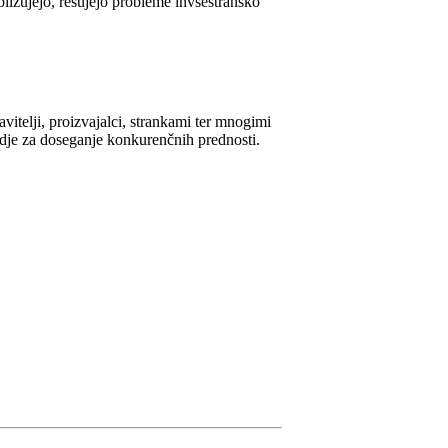
ližujejo, rešujejo probleme invsestransko
vitelji, proizvajalci, strankami ter mnogimi
odje za doseganje konkurenčnih prednosti.