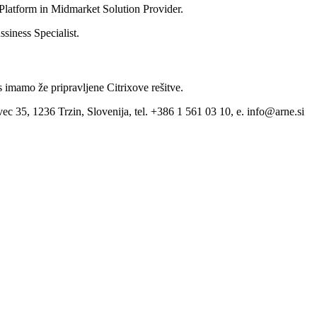
Platform in Midmarket Solution Provider.
siness Specialist.
s imamo že pripravljene Citrixove rešitve.
ec 35, 1236 Trzin, Slovenija, tel. +386 1 561 03 10, e. info@arne.si