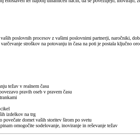
 enostaven ter najbolj dinamičen način, da se povezujejo, inovirajo, zb
vaših poslovnih procesov z vašimi poslovnimi partnerji, naročniki, doba
varčevanje stroškov na potovanju in časa na poti je postala ključno or
anju težav v realnem času
s povezavo pravih oseb v pravem času
strankami
cikel
ših izdelkov na trg
ko povečate domet vaših storitev širom po svetu
kupinam omogočite sodelovanje, inoviranje in reševanje težav