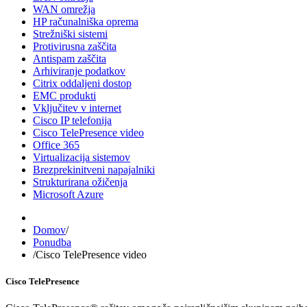
WAN omrežja
HP računalniška oprema
Strežniški sistemi
Protivirusna zaščita
Antispam zaščita
Arhiviranje podatkov
Citrix oddaljeni dostop
EMC produkti
Vključitev v internet
Cisco IP telefonija
Cisco TelePresence video
Office 365
Virtualizacija sistemov
Brezprekinitveni napajalniki
Strukturirana ožičenja
Microsoft Azure
Domov
/
Ponudba
/
Cisco TelePresence video
Cisco TelePresence