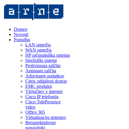
Domov
Novosti
Ponudba
LAN omrežja
WAN omrežja
HP računalniška oprema
Strežniški sistemi
Protivirusna zaščita
Antispam zaščita
Arhiviranje podatkov
Citrix oddaljeni dostop
EMC produkti
Vključitev v internet
Cisco IP telefonija
Cisco TelePresence
video
Office 365
Virtualizacija sistemov
Brezprekinitveni
napajalniki