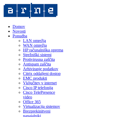
Domov
Novosti
Ponudba
LAN omrežja
WAN omrežja
HP računalniška oprema
Strežniški sistemi
Protivirusna zaščita
Antispam zaščita
Arhiviranje podatkov
Citrix oddaljeni dostop
EMC produkti
Vključitev v internet
Cisco IP telefonija
Cisco TelePresence
video
Office 365
Virtualizacija sistemov
Brezprekinitveni
napajalniki