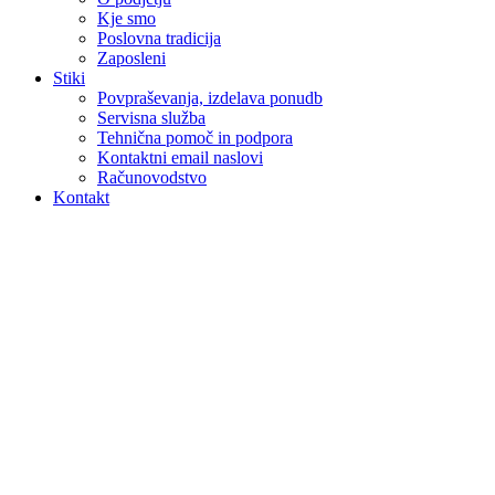
Kje smo
Poslovna tradicija
Zaposleni
Stiki
Povpraševanja, izdelava ponudb
Servisna služba
Tehnična pomoč in podpora
Kontaktni email naslovi
Računovodstvo
Kontakt