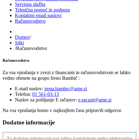
Servisna služba
Tehnična pomoč in podpora
Kontaktni email naslovi
Računovodstvo
Domov
/
Stiki
/
Računovodstvo
Računovodstvo
Za vsa vprašanja v zvezi z financami in računovodstvom se lahko
vedno obrnete na gospo Ireno Bambič :
E-mail naslov:
irena.bambic@arne.si
Telefon:
01 561-03-13
Naslov za pošiljanje E računov:
e-racuni@arne.si
Na vsa vprašanja bomo v najkrajšem času pripravili odgovor.
Dodatne informacije
Za dodatne informacije nas lahko kontaktirate preko elektronske