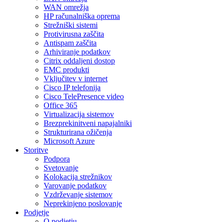
WAN omrežja
HP računalniška oprema
Strežniški sistemi
Protivirusna zaščita
Antispam zaščita
Arhiviranje podatkov
Citrix oddaljeni dostop
EMC produkti
Vključitev v internet
Cisco IP telefonija
Cisco TelePresence video
Office 365
Virtualizacija sistemov
Brezprekinitveni napajalniki
Strukturirana ožičenja
Microsoft Azure
Storitve
Podpora
Svetovanje
Kolokacija strežnikov
Varovanje podatkov
Vzdrževanje sistemov
Neprekinjeno poslovanje
Podjetje
O podjetju