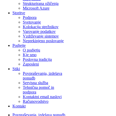
Strukturirana ožičenja
Microsoft Azure
Storitve
Podpora
Svetovanje
Kolokacija strežnikov
Varovanje podatkov
Vzdrževanje sistemov
Neprekinjeno poslovanje
Podjetje
O podjetju
Kje smo
Poslovna tradicija
Zaposleni
Stiki
Povpraševanja, izdelava
ponudb
Servisna služba
Tehnična pomoč in
podpora
Kontaktni email naslovi
Računovodstvo
Kontakt
Povpraševanja, izdelava ponudb