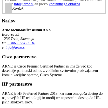
pošte
info@arne.si
ali preko
kontaktnega obrazca
.
Kontakt
Naslov
Arne računalniški sistemi d.o.o.
Borovec 35
1236 Trzin, Slovenija
tel.
+386 1 561 03 10
e.
info@arne.si
Cisco partnerstvo
ARNE je Cisco Premier Certified Partner in ima že več kot
desetletje partnerski odnos z vodilnim svetovnim proizvajalcem
komunikacijske opreme, Cisco Systems.
HP partnerstvo
ARNE je HP Preferred Partner 2013, kar nam omogoča dostop do
najnovejših HP tehnologij in orodij ter neposredni dostop do HP-
jevih strokovnjakov.