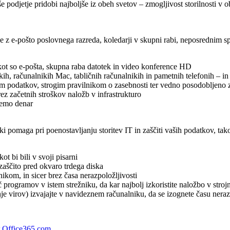
odjetje pridobi najboljše iz obeh svetov – zmogljivost storilnosti v 
 z e-pošto poslovnega razreda, koledarji v skupni rabi, neposrednim 
kot so e-pošta, skupna raba datotek in video konference HD
ih, računalnikih Mac, tabličnih računalnikih in pametnih telefonih – in
jem podatkov, strogim pravilnikom o zasebnosti ter vedno posodobljen
ez začetnih stroškov naložb v infrastrukturo
nemo denar
i pomaga pri poenostavljanju storitev IT in zaščiti vaših podatkov, tako
t bi bili v svoji pisarni
 zaščito pred okvaro trdega diska
ikom, in sicer brez časa nerazpoložljivosti
eč programov v istem strežniku, da kar najbolj izkoristite naložbo v str
e virov) izvajajte v navideznem računalniku, da se izognete času neraz
Office365.com