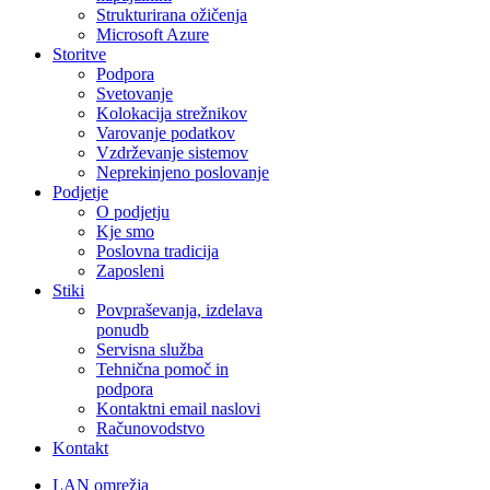
Strukturirana ožičenja
Microsoft Azure
Storitve
Podpora
Svetovanje
Kolokacija strežnikov
Varovanje podatkov
Vzdrževanje sistemov
Neprekinjeno poslovanje
Podjetje
O podjetju
Kje smo
Poslovna tradicija
Zaposleni
Stiki
Povpraševanja, izdelava
ponudb
Servisna služba
Tehnična pomoč in
podpora
Kontaktni email naslovi
Računovodstvo
Kontakt
LAN omrežja