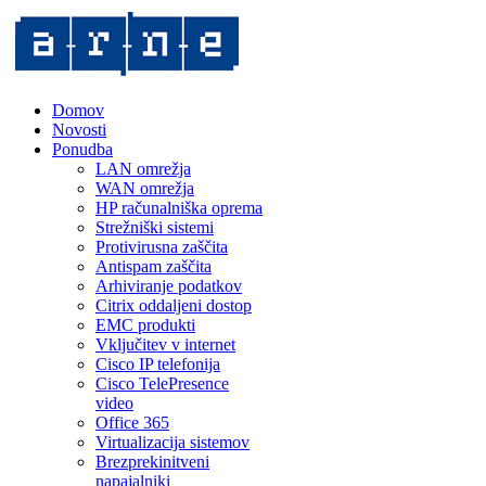
Domov
Novosti
Ponudba
LAN omrežja
WAN omrežja
HP računalniška oprema
Strežniški sistemi
Protivirusna zaščita
Antispam zaščita
Arhiviranje podatkov
Citrix oddaljeni dostop
EMC produkti
Vključitev v internet
Cisco IP telefonija
Cisco TelePresence
video
Office 365
Virtualizacija sistemov
Brezprekinitveni
napajalniki