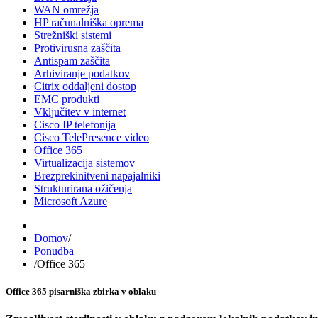
WAN omrežja
HP računalniška oprema
Strežniški sistemi
Protivirusna zaščita
Antispam zaščita
Arhiviranje podatkov
Citrix oddaljeni dostop
EMC produkti
Vključitev v internet
Cisco IP telefonija
Cisco TelePresence video
Office 365
Virtualizacija sistemov
Brezprekinitveni napajalniki
Strukturirana ožičenja
Microsoft Azure
Domov
/
Ponudba
/
Office 365
Office 365 pisarniška zbirka v oblaku