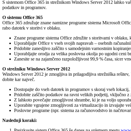
S sistemom Office 365 in strežnikom Windows Server 2012 lahko vaše p
podatkov in programov.
O sistemu Office 365
Office 365 združuje znane namizne programe sistema Microsoft Office
rabo datotek v storitvi v oblaku.
Znane programe sistema Office združite s storitvami v oblaku, 
Uporabljajte Office v vseh svojih napravah – osebnih računalnik
Pridobite zanesljivo zaščito s samodejnim varnostnim kopiran
Uporabljajte orodja za velika poslovna okolja po ugodni ceni br
Zanesite se na zajamčeno razpoložljivost 99,9 % časa, sicer vr
O strežniku Windows Server 2012
Windows Server 2012 je zmogljiva in prilagodljiva strežniška rešitev, k
dobite kar največ.
Dostopajte do vseh datotek in programov s skoraj vseh lokacij, ko
Pridobite zaščito podatkov na ravni velikih podjetij, vključno z
Z lahkoto povečajte zmogljivost shrambe, ki je na voljo uporabn
Uporabite vgrajene zmogljivosti za virtualizacijo in izvajajte v
Poslovne programe (npr. sistema za računovodstvo in načrtovanj
Naslednji koraki:
Preizkusite sistem Office 365 še danes na spletnem mestu
www.