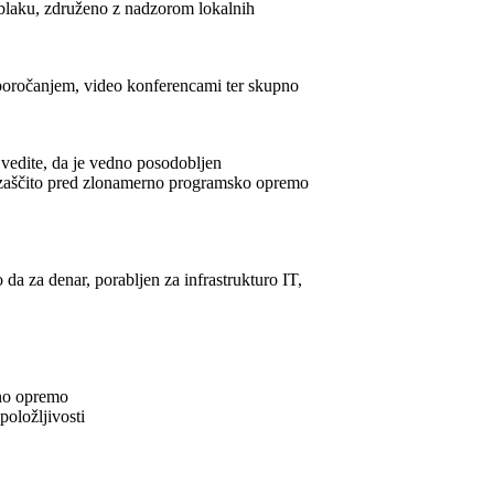
oblaku, združeno z nadzorom lokalnih
sporočanjem, video konferencami ter skupno
 vedite, da je vedno posodobljen
o zaščito pred zlonamerno programsko opremo
 da za denar, porabljen za infrastrukturo IT,
ojno opremo
položljivosti