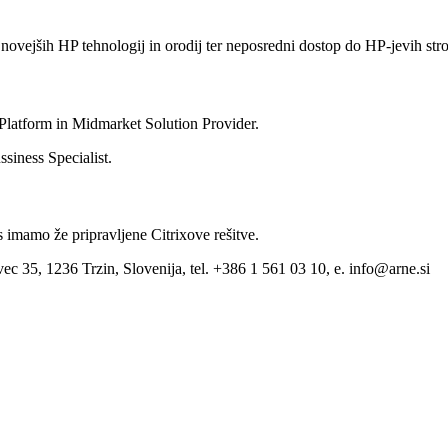
vejših HP tehnologij in orodij ter neposredni dostop do HP-jevih str
Platform in Midmarket Solution Provider.
siness Specialist.
s imamo že pripravljene Citrixove rešitve.
ec 35, 1236 Trzin, Slovenija, tel. +386 1 561 03 10, e. info@arne.si