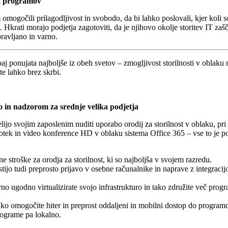
in programov
 omogočili prilagodljivost in svobodo, da bi lahko poslovali, kjer koli
 Hkrati morajo podjetja zagotoviti, da je njihovo okolje storitev IT za
ravljano in varno.
 ponujata najboljše iz obeh svetov – zmogljivost storilnosti v oblaku
e lahko brez skrbi.
o in nadzorom za srednje velika podjetja
jo svojim zaposlenim nuditi uporabo orodij za storilnost v oblaku, pri 
totek in video konference HD v oblaku sistema Office 365 – vse to je 
 stroške za orodja za storilnost, ki so najboljša v svojem razredu.
jo tudi preprosto prijavo v osebne računalnike in naprave z integracijo
 ugodno virtualizirate svojo infrastrukturo in tako združite več prog
 omogočite hiter in preprost oddaljeni in mobilni dostop do programo
programe pa lokalno.