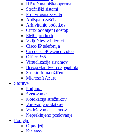
HP računalniška oprema
Strežniški sistemi
Protivirusna zaščita
Antispam zaščita
Arhiviranje podatkov
Citrix oddaljeni dostop
EMC produkti
Vključitev v internet
Cisco IP telefonija
Cisco TelePresence video
Office 365
Virtualizacija sistemov
Brezprekinitveni napajalniki
Strukturirana ožičenja
Microsoft Azure
Storitve
Podpora
Svetovanje
Kolokacija strežnikov
Varovanje podatkov
Vzdrževanje sistemov
Neprekinjeno poslovanje
Podjetje
O podjetju
Kje smo