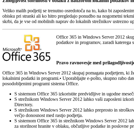
Zmogljivost storilnosti v oblaku z nadzorom lokalnih podatkov 
Veliko malih podjetij se trenutno osredotoča na to, kako bi zaposlenim
obisku pri stranki ali ko hitro pregledajo ponudbo na nogometni tekmi.
skrbi, da je vse od mobilnih naprav do lokalnih strežnikov ustrezno up
Office 365 in Windows Server 2012 skupaj
podatkov in programov, zaradi katerega st
Pravo ravnovesje med prilagodljivostj
Office 365 in Windows Server 2012 skupaj pomagata podjetjem, ki želi
lokalnimi podatki in programi.• Uporabljajte e-pošto, skupno rabo da
posodobljenimi programi sistema Office.
S sistemom Office 365 izkoristite predvidljive in ugodne mesečne
S strežnikom Windows Server 2012 lahko vaši zaposleni izkoristi
Directory.
S strežnikom Windows Server 2012 lahko preprosto in stroškovno
večjo donosnost med rastjo podjetja.
S sistemom Office 365 in strežnikom Windows Server 2012 lahko
za storilnost hranite v oblaku, občutljive podatke in poslovne 