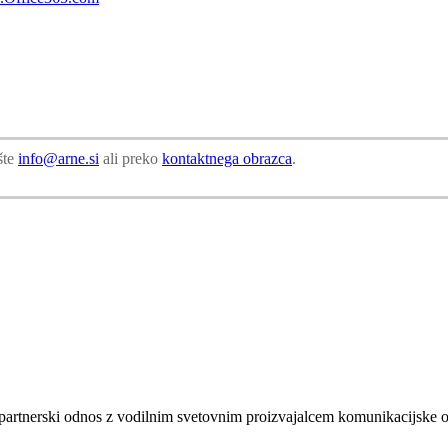
šte
info@arne.si
ali preko
kontaktnega obrazca
.
e partnerski odnos z vodilnim svetovnim proizvajalcem komunikacijske