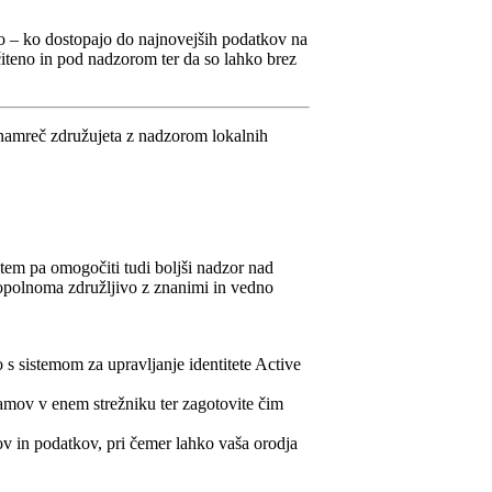
 so – ko dostopajo do najnovejših podatkov na
ščiteno in pod nadzorom ter da so lahko brez
 namreč združujeta z nadzorom lokalnih
tem pa omogočiti tudi boljši nadzor nad
popolnoma združljivo z znanimi in vedno
 s sistemom za upravljanje identitete Active
ramov v enem strežniku ter zagotovite čim
v in podatkov, pri čemer lahko vaša orodja