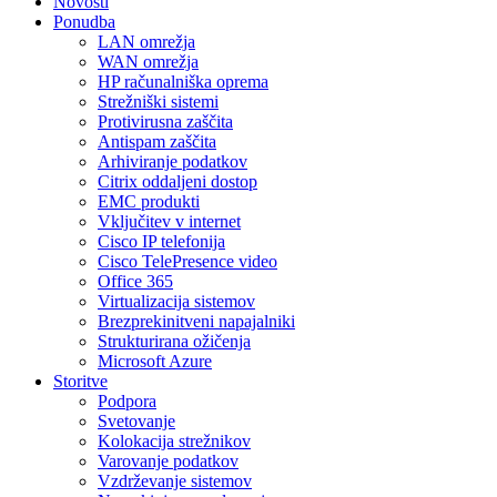
Novosti
Ponudba
LAN omrežja
WAN omrežja
HP računalniška oprema
Strežniški sistemi
Protivirusna zaščita
Antispam zaščita
Arhiviranje podatkov
Citrix oddaljeni dostop
EMC produkti
Vključitev v internet
Cisco IP telefonija
Cisco TelePresence video
Office 365
Virtualizacija sistemov
Brezprekinitveni napajalniki
Strukturirana ožičenja
Microsoft Azure
Storitve
Podpora
Svetovanje
Kolokacija strežnikov
Varovanje podatkov
Vzdrževanje sistemov