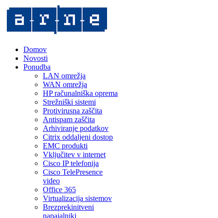
Domov
Novosti
Ponudba
LAN omrežja
WAN omrežja
HP računalniška oprema
Strežniški sistemi
Protivirusna zaščita
Antispam zaščita
Arhiviranje podatkov
Citrix oddaljeni dostop
EMC produkti
Vključitev v internet
Cisco IP telefonija
Cisco TelePresence
video
Office 365
Virtualizacija sistemov
Brezprekinitveni
napajalniki