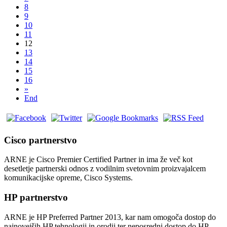
8
9
10
11
12
13
14
15
16
»
End
Cisco partnerstvo
ARNE je Cisco Premier Certified Partner in ima že več kot
desetletje partnerski odnos z vodilnim svetovnim proizvajalcem
komunikacijske opreme, Cisco Systems.
HP partnerstvo
ARNE je HP Preferred Partner 2013, kar nam omogoča dostop do
najnovejših HP tehnologij in orodij ter neposredni dostop do HP-