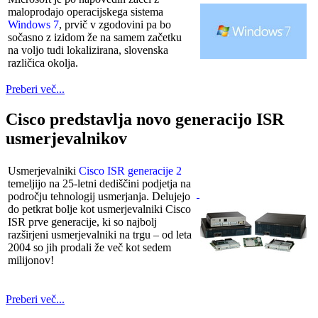
maloprodajo operacijskega sistema
Windows 7
, prvič v zgodovini pa bo
sočasno z izidom že na samem začetku
na voljo tudi lokalizirana, slovenska
različica okolja.
Preberi več...
Cisco predstavlja novo generacijo ISR
usmerjevalnikov
Usmerjevalniki
Cisco ISR generacije 2
temeljijo na 25-letni dediščini podjetja na
področju tehnologij usmerjanja. Delujejo
do petkrat bolje kot usmerjevalniki Cisco
ISR prve generacije, ki so najbolj
razširjeni usmerjevalniki na trgu – od leta
2004 so jih prodali že več kot sedem
milijonov!
Preberi več...