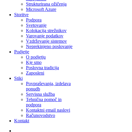
Strukturirana ožičenja
Microsoft Azure
Storitve
Podpora
Svetovanje
Kolokacija strežnikov
Varovanje podatkov
Vzdrževanje sistemov
Neprekinjeno poslovanje
Podjetje
O podjetju
Kje smo
Poslovna tradicija
Zaposleni
Stiki
Povpraševanja, izdelava
ponudb
Servisna služba
Tehnična pomoč in
podpora
Kontaktni email naslovi
Računovodstvo
Kontakt