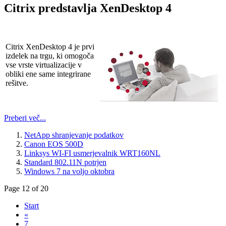
Citrix predstavlja XenDesktop 4
Citrix XenDesktop 4 je prvi
izdelek na trgu, ki omogoča
vse vrste virtualizacije v
obliki ene same integrirane
rešitve.
Preberi več...
NetApp shranjevanje podatkov
Canon EOS 500D
Linksys WI-FI usmerjevalnik WRT160NL
Standard 802.11N potrjen
Windows 7 na voljo oktobra
Page 12 of 20
Start
«
7