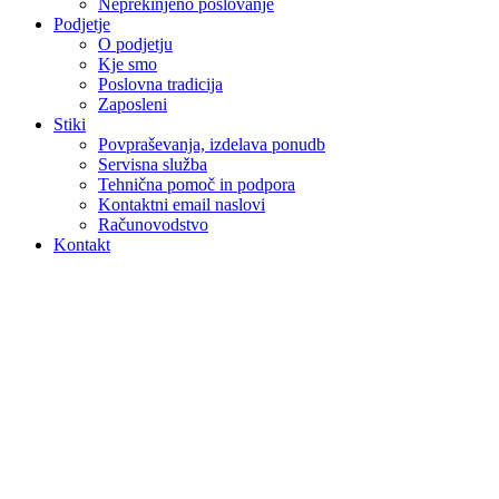
Neprekinjeno poslovanje
Podjetje
O podjetju
Kje smo
Poslovna tradicija
Zaposleni
Stiki
Povpraševanja, izdelava ponudb
Servisna služba
Tehnična pomoč in podpora
Kontaktni email naslovi
Računovodstvo
Kontakt