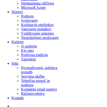
Strukturirana ožičenja
Microsoft Azure
Storitve
Podpora
Svetovanje
Kolokacija strežnikov
Varovanje podatkov
Vzdrževanje sistemov
Neprekinjeno poslovanje
Podjetje
O podjetju
Kje smo
Poslovna tradicija
Zaposleni
Stiki
Povpraševanja, izdelava
ponudb
Servisna služba
Tehnična pomoč in
podpora
Kontaktni email naslovi
Računovodstvo
Kontakt