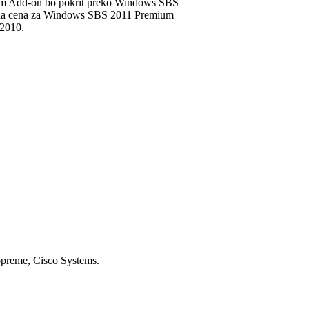
ium Add-on bo pokrit preko Windows SBS
jna cena za Windows SBS 2011 Premium
2010.
 opreme, Cisco Systems.