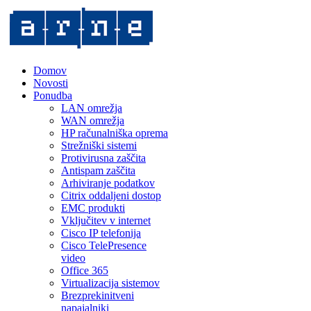
Domov
Novosti
Ponudba
LAN omrežja
WAN omrežja
HP računalniška oprema
Strežniški sistemi
Protivirusna zaščita
Antispam zaščita
Arhiviranje podatkov
Citrix oddaljeni dostop
EMC produkti
Vključitev v internet
Cisco IP telefonija
Cisco TelePresence
video
Office 365
Virtualizacija sistemov
Brezprekinitveni
napajalniki