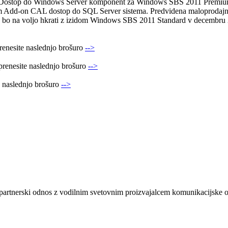
iji. Dostop do Windows Server komponent za Windows SBS 2011 Prem
um Add-on CAL dostop do SQL Server sistema. Predvidena maloproda
o na voljo hkrati z izidom Windows SBS 2011 Standard v decembru 
renesite naslednjo brošuro
-->
prenesite naslednjo brošuro
-->
e naslednjo brošuro
-->
e partnerski odnos z vodilnim svetovnim proizvajalcem komunikacijske