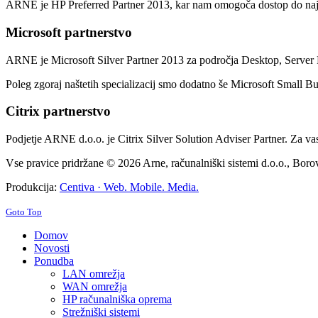
ARNE je HP Preferred Partner 2013, kar nam omogoča dostop do najno
Microsoft partnerstvo
ARNE je Microsoft Silver Partner 2013 za področja Desktop, Server 
Poleg zgoraj naštetih specializacij smo dodatno še Microsoft Small Bus
Citrix partnerstvo
Podjetje ARNE d.o.o. je Citrix Silver Solution Adviser Partner. Za va
Vse pravice pridržane © 2026 Arne, računalniški sistemi d.o.o., Borov
Produkcija:
Centiva · Web. Mobile. Media.
Goto Top
Domov
Novosti
Ponudba
LAN omrežja
WAN omrežja
HP računalniška oprema
Strežniški sistemi