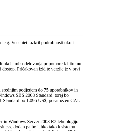
je g. Vecchiet razkril podrobnosti okoli
i funkcijami sodelovanja pripomore k hitremu
stop. Pričakovan izid te verzije je v prvi
 srednjim podjetjem do 75 uporabnikov in
 Windows SBS 2008 Standard, torej bo
011 Standard bo 1.096 US$, posamezen CAL
er in Windows Server 2008 R2 tehnologijo.
ess, dodan pa bo lahko tako k sistemu