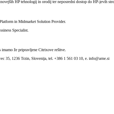
vejših HP tehnologij in orodij ter neposredni dostop do HP-jevih str
Platform in Midmarket Solution Provider.
siness Specialist.
s imamo že pripravljene Citrixove rešitve.
ec 35, 1236 Trzin, Slovenija, tel. +386 1 561 03 10, e. info@arne.si