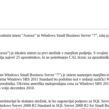
 kodnimi imeni “Aurora” in Windows Small Business Server “7”, zdaj pa 
ora”) je idealen sistem za prvi strežnik v manjšem podjetju. S svojim
največ 25 uporabnikov, ki ne potrebujejo CAL licenc za uporabniški do
m Windows Small Business Server “7”) je sistem namenjen manjšim in
istema Windows SBS 2011 Standard bo podobno kot v sedanji različici
a uporabnika. Okvirna ameriška maloprodajna cena za Windows SBS 2
 voljo decembra 2010.
stavljal še dodaten strežnik, ki bo zagotavljal podporo za SQL Serv
ws Server 2008 R2 Standard in SQL Server 2008 R2 for Small Busin