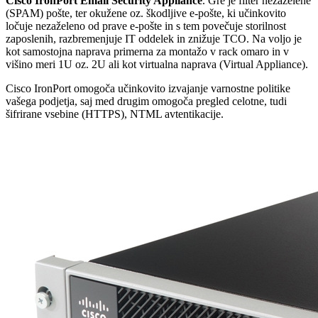
Cisco IronPort Email Security Appliance
. Gre je filter nezaželene
(SPAM) pošte, ter okužene oz. škodljive e-pošte, ki učinkovito
ločuje nezaželeno od prave e-pošte in s tem povečuje storilnost
zaposlenih, razbremenjuje IT oddelek in znižuje TCO. Na voljo je
kot samostojna naprava primerna za montažo v rack omaro in v
višino meri 1U oz. 2U ali kot virtualna naprava (Virtual Appliance).
Cisco IronPort omogoča učinkovito izvajanje varnostne politike
vašega podjetja, saj med drugim omogoča pregled celotne, tudi
šifrirane vsebine (HTTPS), NTML avtentikacije.