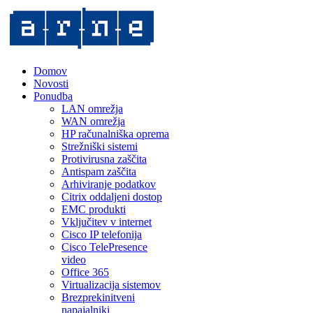
Domov
Novosti
Ponudba
LAN omrežja
WAN omrežja
HP računalniška oprema
Strežniški sistemi
Protivirusna zaščita
Antispam zaščita
Arhiviranje podatkov
Citrix oddaljeni dostop
EMC produkti
Vključitev v internet
Cisco IP telefonija
Cisco TelePresence
video
Office 365
Virtualizacija sistemov
Brezprekinitveni
napajalniki