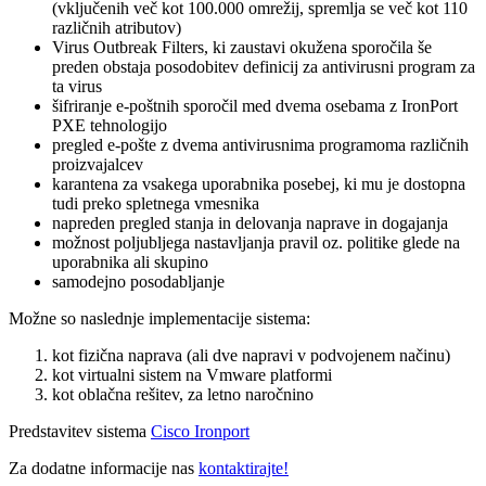
(vključenih več kot 100.000 omrežij, spremlja se več kot 110
različnih atributov)
Virus Outbreak Filters, ki zaustavi okužena sporočila še
preden obstaja posodobitev definicij za antivirusni program za
ta virus
šifriranje e-poštnih sporočil med dvema osebama z IronPort
PXE tehnologijo
pregled e-pošte z dvema antivirusnima programoma različnih
proizvajalcev
karantena za vsakega uporabnika posebej, ki mu je dostopna
tudi preko spletnega vmesnika
napreden pregled stanja in delovanja naprave in dogajanja
možnost poljubljega nastavljanja pravil oz. politike glede na
uporabnika ali skupino
samodejno posodabljanje
Možne so naslednje implementacije sistema:
kot fizična naprava (ali dve napravi v podvojenem načinu)
kot virtualni sistem na Vmware platformi
kot oblačna rešitev, za letno naročnino
Predstavitev sistema
Cisco Ironport
Za dodatne informacije nas
kontaktirajte!