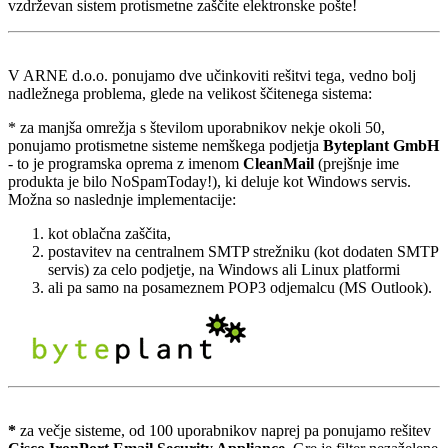
vzdrževan sistem protismetne zaščite elektronske pošte!
V ARNE d.o.o. ponujamo dve učinkoviti rešitvi tega, vedno bolj
nadležnega problema, glede na velikost ščitenega sistema:
* za manjša omrežja s številom uporabnikov nekje okoli 50,
ponujamo protismetne sisteme nemškega podjetja
Byteplant GmbH
- to je programska oprema z imenom
CleanMail
(prejšnje ime
produkta je bilo NoSpamToday!), ki deluje kot Windows servis.
Možna so naslednje implementacije:
kot oblačna zaščita,
postavitev na centralnem SMTP strežniku (kot dodaten SMTP
servis) za celo podjetje, na Windows ali Linux platformi
ali pa samo na posameznem POP3 odjemalcu (MS Outlook).
*
za večje sisteme, od 100 uporabnikov naprej pa ponujamo rešitev