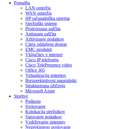
Ponudba
LAN omrežja
WAN omrežja
HP računalniška oprema
Strežniški sistemi
Protivirusna zaščita
Antispam zaščita
Arhiviranje podatkov
Citrix oddaljeni dostop
EMC produkti
Vključitev v internet
Cisco IP telefonija
Cisco TelePresence video
Office 365
Virtualizacija sistemov
Brezprekinitveni napajalniki
Strukturirana ožičenja
Microsoft Azure
Storitve
Podpora
Svetovanje
Kolokacija strežnikov
Varovanje podatkov
Vzdrževanje sistemov
Neprekinjeno poslovanje