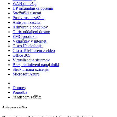
WAN omrežja
HP računalniška oprema
Strežniški sistemi
Protivirusna zaščita
Antispam zaščita
Arhiviranje podatkov
Citrix oddaljeni dostop
EMC produkti
Vključitev v internet
Cisco IP telefonija
Cisco TelePresence video
Office 365
Virtualizacija sistemov
Brezprekinitveni napajalniki
Strukturirana ožičenja
Microsoft Azure
Domov
/
Ponudba
/
Antispam zaščita
Antispam zaščita