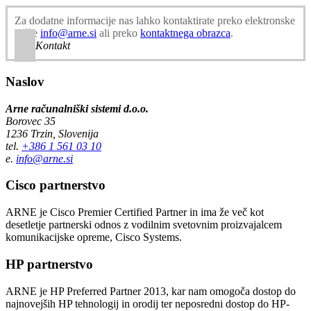
Za dodatne informacije nas lahko kontaktirate preko elektronske
pošte
info@arne.si
ali preko
kontaktnega obrazca
.
Kontakt
Naslov
Arne računalniški sistemi d.o.o.
Borovec 35
1236 Trzin, Slovenija
tel.
+386 1 561 03 10
e.
info@arne.si
Cisco partnerstvo
ARNE je Cisco Premier Certified Partner in ima že več kot
desetletje partnerski odnos z vodilnim svetovnim proizvajalcem
komunikacijske opreme, Cisco Systems.
HP partnerstvo
ARNE je HP Preferred Partner 2013, kar nam omogoča dostop do
najnovejših HP tehnologij in orodij ter neposredni dostop do HP-