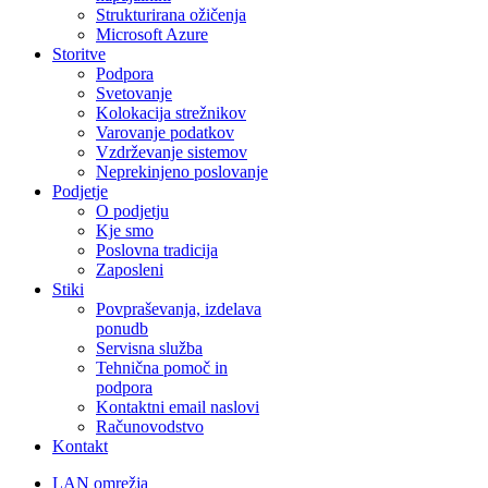
Strukturirana ožičenja
Microsoft Azure
Storitve
Podpora
Svetovanje
Kolokacija strežnikov
Varovanje podatkov
Vzdrževanje sistemov
Neprekinjeno poslovanje
Podjetje
O podjetju
Kje smo
Poslovna tradicija
Zaposleni
Stiki
Povpraševanja, izdelava
ponudb
Servisna služba
Tehnična pomoč in
podpora
Kontaktni email naslovi
Računovodstvo
Kontakt
LAN omrežja