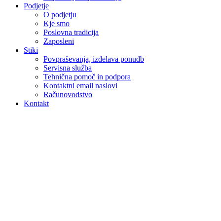
Podjetje
O podjetju
Kje smo
Poslovna tradicija
Zaposleni
Stiki
Povpraševanja, izdelava ponudb
Servisna služba
Tehnična pomoč in podpora
Kontaktni email naslovi
Računovodstvo
Kontakt