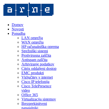
Domov
Novosti
Ponudba
LAN omrežja
WAN omrežja
HP računalniška oprema
Strežniški sistemi
Protivirusna zaščita
Antispam zaščita
Arhiviranje podatkov
Citrix oddaljeni dostop
EMC produkti
Vključitev v internet
Cisco IP telefonija
Cisco TelePresence
video
Office 365
Virtualizacija sistemov
Brezprekinitveni
napajalniki