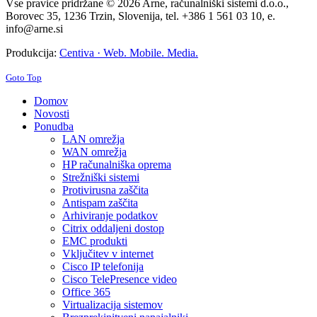
Vse pravice pridržane © 2026 Arne, računalniški sistemi d.o.o.,
Borovec 35, 1236 Trzin, Slovenija, tel. +386 1 561 03 10, e.
info@arne.si
Produkcija:
Centiva · Web. Mobile. Media.
Goto Top
Domov
Novosti
Ponudba
LAN omrežja
WAN omrežja
HP računalniška oprema
Strežniški sistemi
Protivirusna zaščita
Antispam zaščita
Arhiviranje podatkov
Citrix oddaljeni dostop
EMC produkti
Vključitev v internet
Cisco IP telefonija
Cisco TelePresence video
Office 365
Virtualizacija sistemov