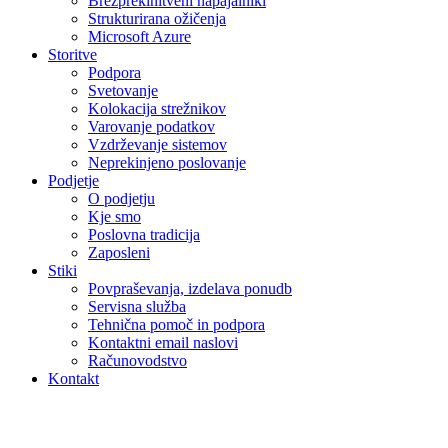
Brezprekinitveni napajalniki
Strukturirana ožičenja
Microsoft Azure
Storitve
Podpora
Svetovanje
Kolokacija strežnikov
Varovanje podatkov
Vzdrževanje sistemov
Neprekinjeno poslovanje
Podjetje
O podjetju
Kje smo
Poslovna tradicija
Zaposleni
Stiki
Povpraševanja, izdelava ponudb
Servisna služba
Tehnična pomoč in podpora
Kontaktni email naslovi
Računovodstvo
Kontakt