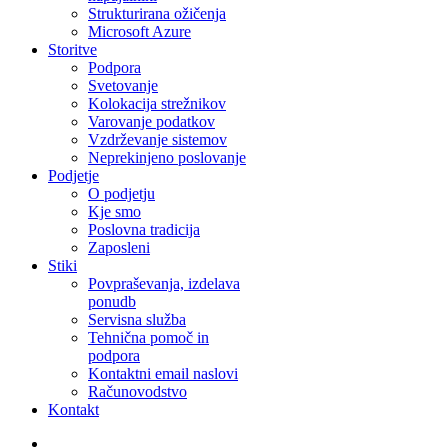
Strukturirana ožičenja
Microsoft Azure
Storitve
Podpora
Svetovanje
Kolokacija strežnikov
Varovanje podatkov
Vzdrževanje sistemov
Neprekinjeno poslovanje
Podjetje
O podjetju
Kje smo
Poslovna tradicija
Zaposleni
Stiki
Povpraševanja, izdelava
ponudb
Servisna služba
Tehnična pomoč in
podpora
Kontaktni email naslovi
Računovodstvo
Kontakt