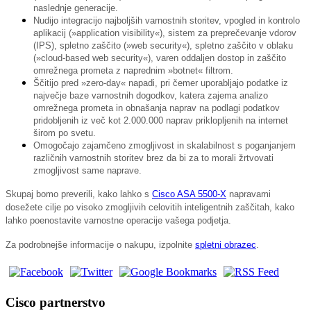
naslednje generacije.
Nudijo integracijo najboljših varnostnih storitev, vpogled in kontrolo
aplikacij (»application visibility«), sistem za preprečevanje vdorov
(IPS), spletno zaščito (»web security«), spletno zaščito v oblaku
(»cloud-based web security«), varen oddaljen dostop in zaščito
omrežnega prometa z naprednim »botnet« filtrom.
Ščitijo pred »zero-day« napadi, pri čemer uporabljajo podatke iz
največje baze varnostnih dogodkov, katera zajema analizo
omrežnega prometa in obnašanja naprav na podlagi podatkov
pridobljenih iz več kot 2.000.000 naprav priklopljenih na internet
širom po svetu.
Omogočajo zajamčeno zmogljivost in skalabilnost s poganjanjem
različnih varnostnih storitev brez da bi za to morali žrtvovati
zmogljivost same naprave.
Skupaj bomo preverili, kako lahko s
Cisco ASA 5500-X
napravami
dosežete cilje po visoko zmogljivih celovitih inteligentnih zaščitah, kako
lahko poenostavite varnostne operacije vašega podjetja.
Za podrobnejše informacije o nakupu, izpolnite
spletni obrazec
.
Cisco partnerstvo