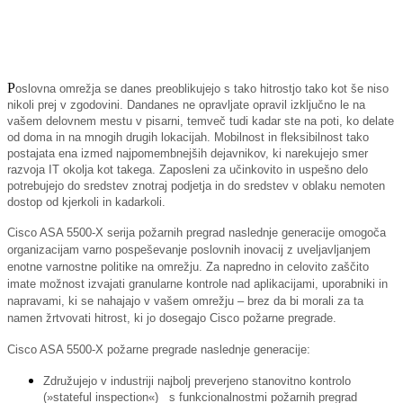
P
oslovna omrežja se danes preoblikujejo s tako hitrostjo tako kot še niso
nikoli prej v zgodovini. Dandanes ne opravljate opravil izključno le na
vašem delovnem mestu v pisarni, temveč tudi kadar ste na poti, ko delate
od doma in na mnogih drugih lokacijah. Mobilnost in fleksibilnost tako
postajata ena izmed najpomembnejših dejavnikov, ki narekujejo smer
razvoja IT okolja kot takega. Zaposleni za učinkovito in uspešno delo
potrebujejo do sredstev znotraj podjetja in do sredstev v oblaku nemoten
dostop od kjerkoli in kadarkoli.
Cisco ASA 5500-X serija požarnih pregrad naslednje generacije omogoča
organizacijam varno pospeševanje poslovnih inovacij z uveljavljanjem
enotne varnostne politike na omrežju. Za napredno in celovito zaščito
imate možnost izvajati granularne kontrole nad aplikacijami, uporabniki in
napravami, ki se nahajajo v vašem omrežju – brez da bi morali za ta
namen žrtvovati hitrost, ki jo dosegajo Cisco požarne pregrade.
Cisco ASA 5500-X požarne pregrade naslednje generacije:
Združujejo v industriji najbolj preverjeno stanovitno kontrolo
(»stateful inspection«) s funkcionalnostmi požarnih pregrad